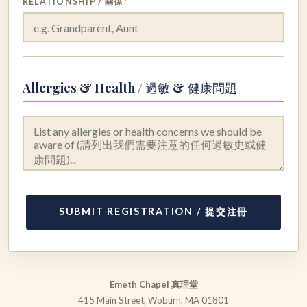
RELATIONSHIP / 關係
*
Allergies & Health / 過敏 & 健康問題
SUBMIT REGISTRATION / 提交注冊
Emeth Chapel 真理堂
415 Main Street, Woburn, MA 01801